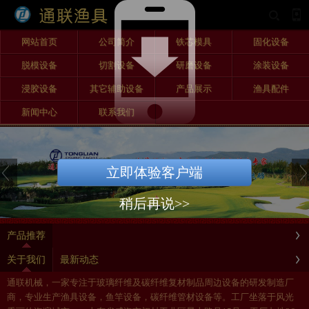
网站首页
公司简介
铁芯模具
固化设备
脱模设备
切割设备
研磨设备
涂装设备
浸胶设备
其它辅助设备
产品展示
渔具配件
新闻中心
联系我们
立即体验客户端
稍后再说>>
产品推荐
关于我们
最新动态
通联机械，一家专注于玻璃纤维及碳纤维复材制品周边设备的研发制造厂
商，专业生产渔具设备，鱼竿设备，碳纤维管材设备等。工厂坐落于风光